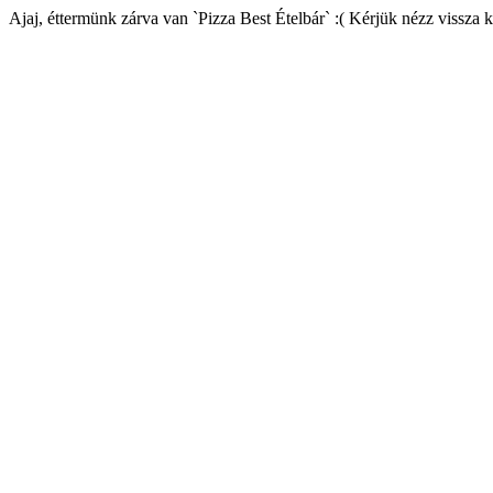
Ajaj, éttermünk zárva van `Pizza Best Ételbár` :( Kérjük nézz vissza 