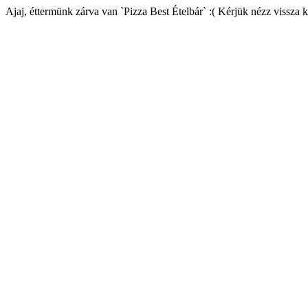
Ajaj, éttermünk zárva van `Pizza Best Ételbár` :( Kérjük nézz vissza 