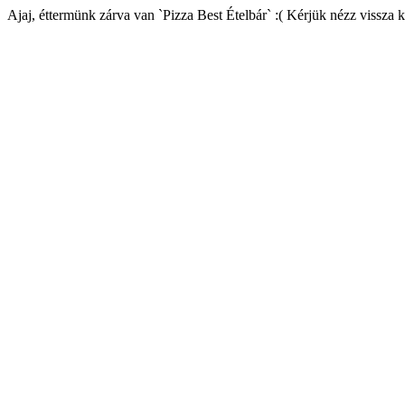
Ajaj, éttermünk zárva van `Pizza Best Ételbár` :( Kérjük nézz vissza 