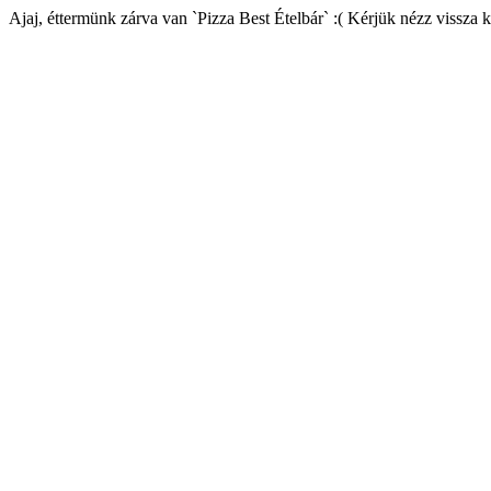
Ajaj, éttermünk zárva van `Pizza Best Ételbár` :( Kérjük nézz vissza 