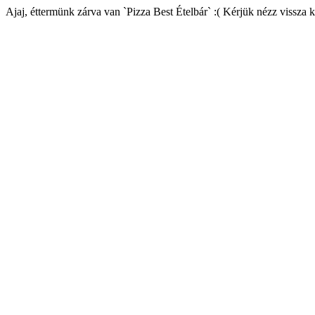
Ajaj, éttermünk zárva van `Pizza Best Ételbár` :( Kérjük nézz vissza 