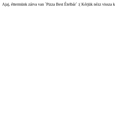
Ajaj, éttermünk zárva van `Pizza Best Ételbár` :( Kérjük nézz vissza 