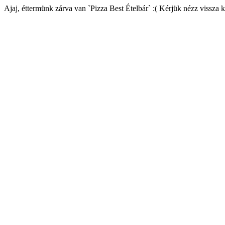
Ajaj, éttermünk zárva van `Pizza Best Ételbár` :( Kérjük nézz vissza 