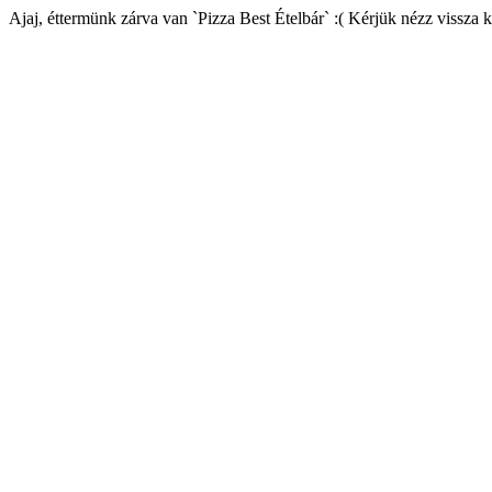
Ajaj, éttermünk zárva van `Pizza Best Ételbár` :( Kérjük nézz vissza 