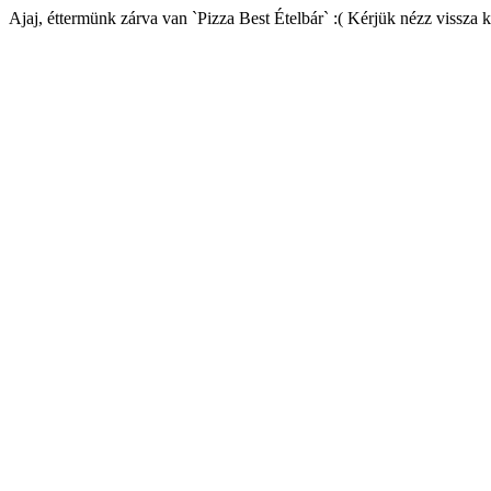
Ajaj, éttermünk zárva van `Pizza Best Ételbár` :( Kérjük nézz vissza 