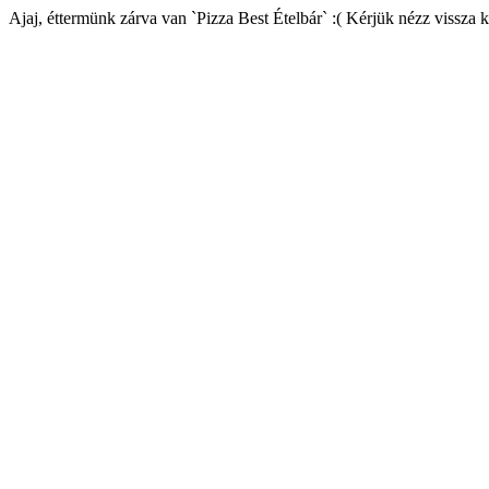
Ajaj, éttermünk zárva van `Pizza Best Ételbár` :( Kérjük nézz vissza 