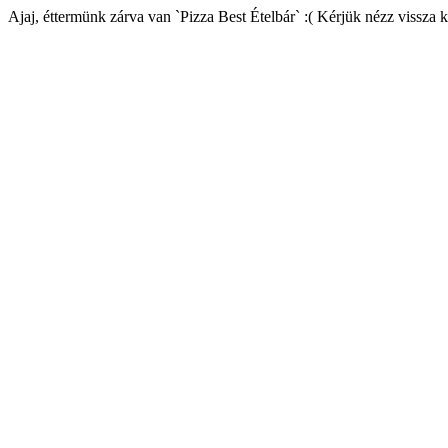
Ajaj, éttermünk zárva van `Pizza Best Ételbár` :( Kérjük nézz vissza 