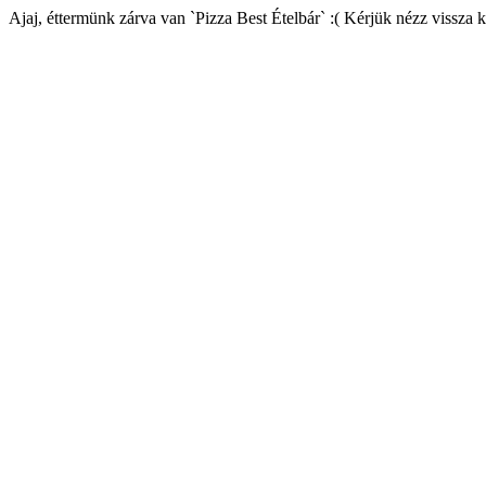
Ajaj, éttermünk zárva van `Pizza Best Ételbár` :( Kérjük nézz vissza 