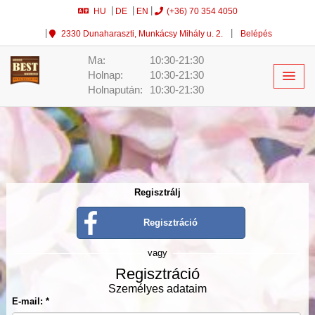
HU
DE
EN
(+36) 70 354 4050
2330 Dunaharaszti, Munkácsy Mihály u. 2.
Belépés
Ma:
10:30-21:30
Holnap:
10:30-21:30
Holnapután:
10:30-21:30
Regisztrálj
Regisztráció
vagy
Regisztráció
Személyes adataim
E-mail: *