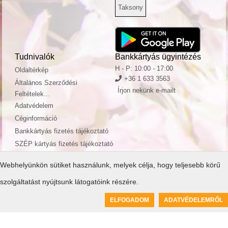
Taksony
Tudnivalók
Bankkártyás ügyintézés
H - P: 10:00 - 17:00
Oldaltérkép
+36 1 633 3563
Általános Szerződési
Írjon nekünk e-mailt
Feltételek...
Adatvédelem
Céginformáció
Bankkártyás fizetés tájékoztató
SZÉP kártyás fizetés tájékoztató
Webhelyünkön sütiket használunk, melyek célja, hogy teljesebb körű
szolgáltatást nyújtsunk látogatóink részére.
0
ELFOGADOM
ADATVÉDELEMRŐL
Kosár üres
© ToolSiTE Kft. 2026. Minden jog fenntartva!
ToolSiTE Éttermi webáruház