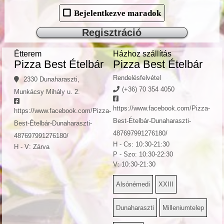
Bejelentkezve maradok
Regisztráció
Étterem
Házhoz szállítás
Pizza Best Ételbár
Pizza Best Ételbár
Rendelésfelvétel
2330 Dunaharaszti,
(+36) 70 354 4050
Munkácsy Mihály u. 2.
https://www.facebook.com/Pizza-
https://www.facebook.com/Pizza-
Best-Ételbár-Dunaharaszti-
Best-Ételbár-Dunaharaszti-
487697991276180/
487697991276180/
H - Cs: 10:30-21:30
H - V: Zárva
P - Szo: 10:30-22:30
V: 10:30-21:30
Alsónémedi
XXIII
Dunaharaszti
Milleniumtelep