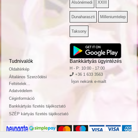
Alsónémedi
XXIII
Dunaharaszti
Milleniumtelep
Taksony
Tudnivalók
Bankkártyás ügyintézés
H - P: 10:00 - 17:00
Oldaltérkép
+36 1 633 3563
Általános Szerződési
Írjon nekünk e-mailt
Feltételek...
Adatvédelem
Céginformáció
Bankkártyás fizetés tájékoztató
SZÉP kártyás fizetés tájékoztató