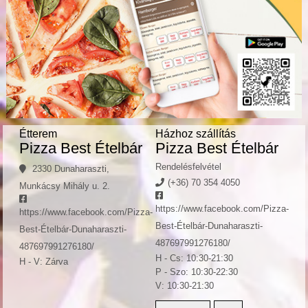
Étterem
Házhoz szállítás
Pizza Best Ételbár
Pizza Best Ételbár
Rendelésfelvétel
2330 Dunaharaszti,
(+36) 70 354 4050
Munkácsy Mihály u. 2.
https://www.facebook.com/Pizza-
https://www.facebook.com/Pizza-
Best-Ételbár-Dunaharaszti-
Best-Ételbár-Dunaharaszti-
487697991276180/
487697991276180/
H - Cs: 10:30-21:30
H - V: Zárva
P - Szo: 10:30-22:30
V: 10:30-21:30