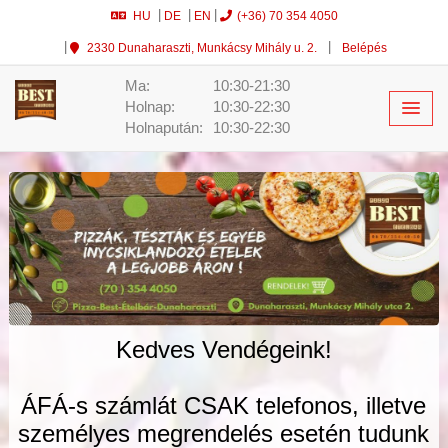
HU
DE
EN
(+36) 70 354 4050
2330 Dunaharaszti, Munkácsy Mihály u. 2.
Belépés
Ma:
10:30-21:30
Holnap:
10:30-22:30
Holnapután:
10:30-22:30
Kedves Vendégeink!
ÁFÁ-s számlát CSAK telefonos, illetve
személyes megrendelés esetén tudunk