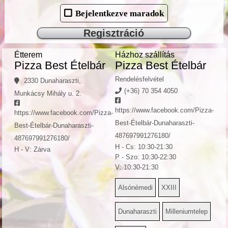
Bejelentkezve maradok
Regisztráció
Étterem
Házhoz szállítás
Pizza Best Ételbár
Pizza Best Ételbár
Rendelésfelvétel
2330 Dunaharaszti,
(+36) 70 354 4050
Munkácsy Mihály u. 2.
https://www.facebook.com/Pizza-
https://www.facebook.com/Pizza-
Best-Ételbár-Dunaharaszti-
Best-Ételbár-Dunaharaszti-
487697991276180/
487697991276180/
H - Cs: 10:30-21:30
H - V: Zárva
P - Szo: 10:30-22:30
V: 10:30-21:30
Alsónémedi
XXIII
Dunaharaszti
Milleniumtelep