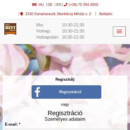
HU
DE
EN
(+36) 70 354 4050
2330 Dunaharaszti, Munkácsy Mihály u. 2.
Belépés
Ma:
10:30-21:30
Holnap:
10:30-21:30
Holnapután:
10:30-21:30
Regisztrálj
Regisztráció
vagy
Regisztráció
Személyes adataim
E-mail: *