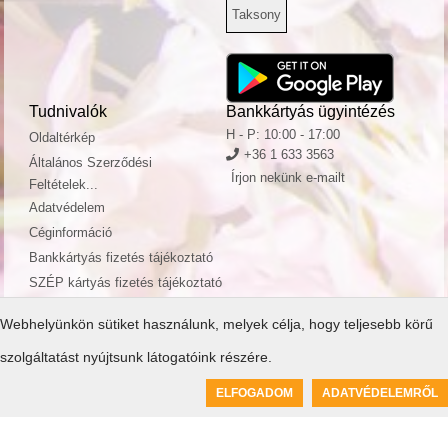
Taksony
Tudnivalók
Bankkártyás ügyintézés
H - P: 10:00 - 17:00
Oldaltérkép
+36 1 633 3563
Általános Szerződési
Írjon nekünk e-mailt
Feltételek...
Adatvédelem
Céginformáció
Bankkártyás fizetés tájékoztató
SZÉP kártyás fizetés tájékoztató
Webhelyünkön sütiket használunk, melyek célja, hogy teljesebb körű
szolgáltatást nyújtsunk látogatóink részére.
0
ELFOGADOM
ADATVÉDELEMRŐL
Kosár üres
© ToolSiTE Kft. 2026. Minden jog fenntartva!
ToolSiTE Éttermi webáruház