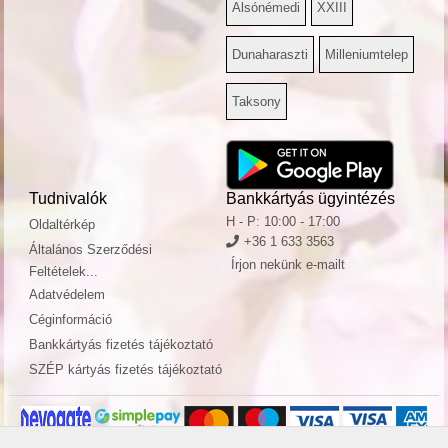
Alsónémedi
XXIII
Dunaharaszti
Milleniumtelep
Taksony
Tudnivalók
Bankkártyás ügyintézés
H - P: 10:00 - 17:00
Oldaltérkép
+36 1 633 3563
Általános Szerződési
Írjon nekünk e-mailt
Feltételek...
Adatvédelem
Céginformáció
Bankkártyás fizetés tájékoztató
SZÉP kártyás fizetés tájékoztató