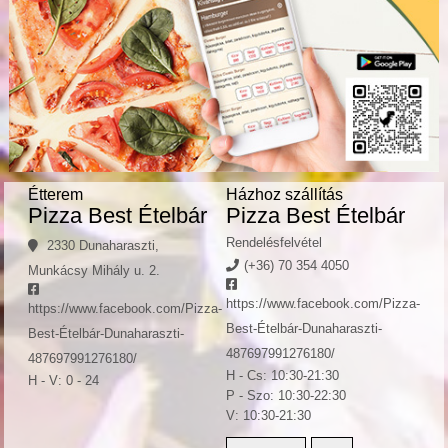
Étterem
Házhoz szállítás
Pizza Best Ételbár
Pizza Best Ételbár
Rendelésfelvétel
2330 Dunaharaszti,
(+36) 70 354 4050
Munkácsy Mihály u. 2.
https://www.facebook.com/Pizza-
https://www.facebook.com/Pizza-
Best-Ételbár-Dunaharaszti-
Best-Ételbár-Dunaharaszti-
487697991276180/
487697991276180/
H - Cs: 10:30-21:30
H - V: 0 - 24
P - Szo: 10:30-22:30
V: 10:30-21:30