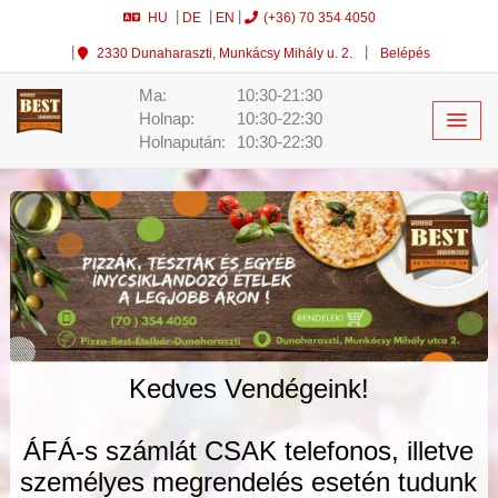
HU
DE
EN
(+36) 70 354 4050
2330 Dunaharaszti, Munkácsy Mihály u. 2.
Belépés
Ma:
10:30-21:30
Holnap:
10:30-22:30
Holnapután:
10:30-22:30
Kedves Vendégeink!
ÁFÁ-s számlát CSAK telefonos, illetve
személyes megrendelés esetén tudunk